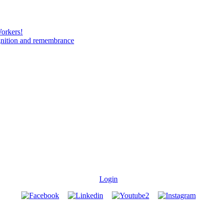
Workers!
gnition and remembrance
Login