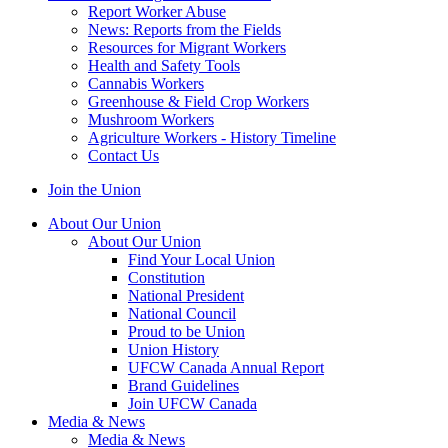
Report Worker Abuse
News: Reports from the Fields
Resources for Migrant Workers
Health and Safety Tools
Cannabis Workers
Greenhouse & Field Crop Workers
Mushroom Workers
Agriculture Workers - History Timeline
Contact Us
Join the Union
About Our Union
About Our Union
Find Your Local Union
Constitution
National President
National Council
Proud to be Union
Union History
UFCW Canada Annual Report
Brand Guidelines
Join UFCW Canada
Media & News
Media & News