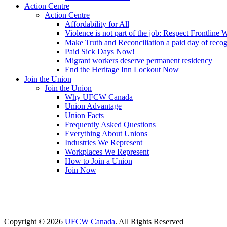
Action Centre
Action Centre
Affordability for All
Violence is not part of the job: Respect Frontline 
Make Truth and Reconciliation a paid day of reco
Paid Sick Days Now!
Migrant workers deserve permanent residency
End the Heritage Inn Lockout Now
Join the Union
Join the Union
Why UFCW Canada
Union Advantage
Union Facts
Frequently Asked Questions
Everything About Unions
Industries We Represent
Workplaces We Represent
How to Join a Union
Join Now
Copyright © 2026
UFCW Canada
. All Rights Reserved