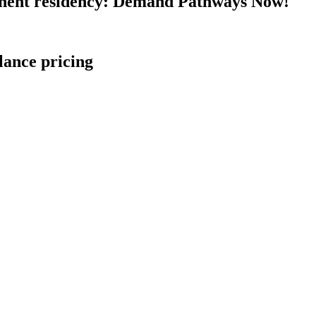
nent residency: Demand Pathways Now!
lance pricing