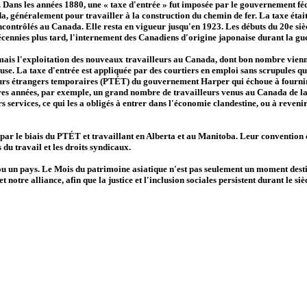
le. Dans les années 1880, une « taxe d'entrée » fut imposée par le gouvernement
, généralement pour travailler à la construction du chemin de fer. La taxe était 
ncontrôlés au Canada. Elle resta en vigueur jusqu'en 1923. Les débuts du 20e siè
écennies plus tard, l'internement des Canadiens d'origine japonaise durant la gu
 mais l'exploitation des nouveaux travailleurs au Canada, dont bon nombre vienn
se. La taxe d'entrée est appliquée par des courtiers en emploi sans scrupules qui
rs étrangers temporaires (PTÉT) du gouvernement Harper qui échoue à fournir 
ières années, par exemple, un grand nombre de travailleurs venus au Canada de la
 services, ce qui les a obligés à entrer dans l'économie clandestine, ou à reven
r le biais du PTÉT et travaillant en Alberta et au Manitoba. Leur convention c
s du travail et les droits syndicaux.
 ou un pays. Le Mois du patrimoine asiatique n'est pas seulement un moment dest
t notre alliance, afin que la justice et l'inclusion sociales persistent durant le s