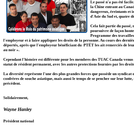
Le passé n'a pas été faci
la Chine entrant au Canada
dangereux, éreintants et i
d'Asie du Sud et, quatre d
Cela fait partie du passé,
poursuivre de façon honteu
Programme des travailleu
l'employeur et à faire appliquer les droits de la personne. Au cours des dern
déportés, après que l'employeur bénéficiant du PTÉT les ait remerciés de leurs
au noir ».
Cependant l'histoire est différente pour les membres des TUAC Canada venus pa
statut de résident permanent, avec les autres protections fournies par les droit
La diversité représente l'une des plus grandes forces que possède un syndicat
confrères de souche asiatique, mais aussi le temps de se pencher sur leur lutte, e
précédent.
Solidairement,
Wayne Hanley
Président national