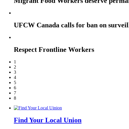
Migrant Food Workers deserve perma
UFCW Canada calls for ban on surveil
Respect Frontline Workers
1
2
3
4
5
6
7
8
Find Your Local Union