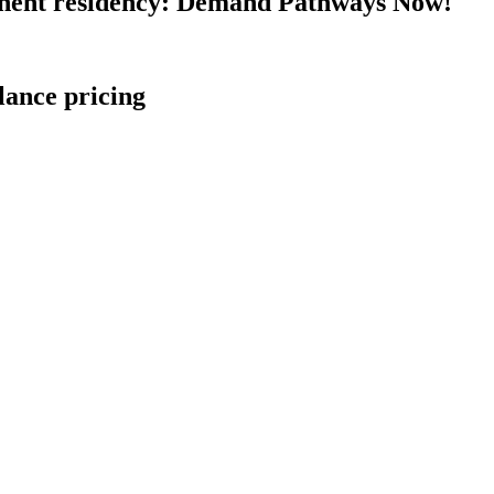
nent residency: Demand Pathways Now!
lance pricing