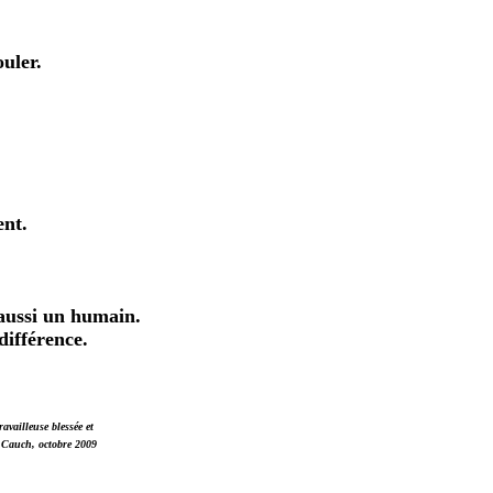
ouler.
.
ent.
 aussi un humain.
différence.
availleuse blessée et
e Cauch, octobre 2009