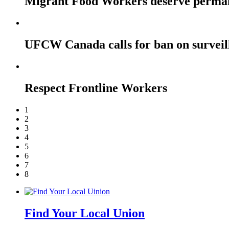
Migrant Food Workers deserve perma
UFCW Canada calls for ban on surveil
Respect Frontline Workers
1
2
3
4
5
6
7
8
Find Your Local Union