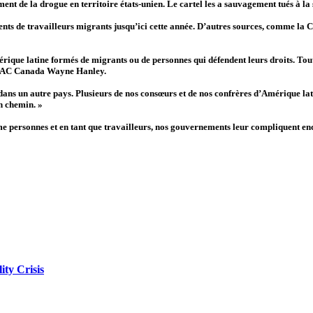
nt de la drogue en territoire états-unien. Le cartel les a sauvagement tués à la s
ts de travailleurs migrants jusqu’ici cette année. D’autres sources, comme la C
ue latine formés de migrants ou de personnes qui défendent leurs droits. Toute 
s TUAC Canada Wayne Hanley.
r dans un autre pays. Plusieurs de nos consœurs et de nos confrères d’Amérique la
en chemin. »
omme personnes et en tant que travailleurs, nos gouvernements leur compliquent en
ity Crisis