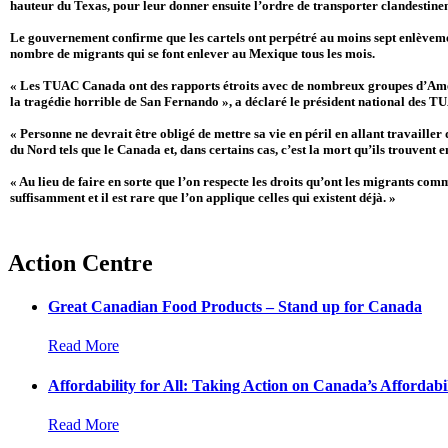
hauteur du Texas, pour leur donner ensuite l’ordre de transporter clandestineme
Le gouvernement confirme que les cartels ont perpétré au moins sept enlèvemen
nombre de migrants qui se font enlever au Mexique tous les mois.
« Les TUAC Canada ont des rapports étroits avec de nombreux groupes d’Amériq
la tragédie horrible de San Fernando », a déclaré le président national de
« Personne ne devrait être obligé de mettre sa vie en péril en allant travaille
du Nord tels que le Canada et, dans certains cas, c’est la mort qu’ils trouvent 
« Au lieu de faire en sorte que l’on respecte les droits qu’ont les migrants c
suffisamment et il est rare que l’on applique celles qui existent déjà. »
Action Centre
Great Canadian Food Products – Stand up for Canada
Read More
Affordability for All: Taking Action on Canada’s Affordabil
Read More