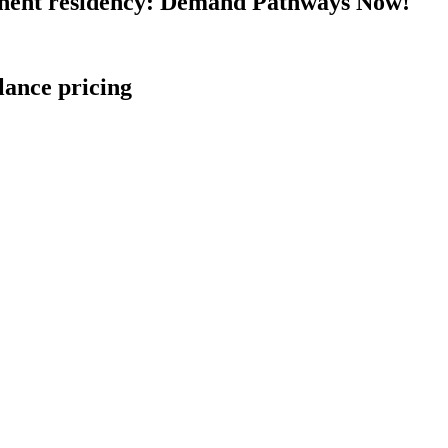
nent residency: Demand Pathways Now!
lance pricing