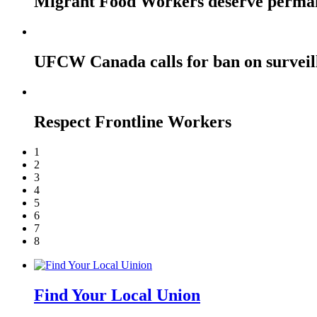
Migrant Food Workers deserve perma
UFCW Canada calls for ban on surveil
Respect Frontline Workers
1
2
3
4
5
6
7
8
Find Your Local Union