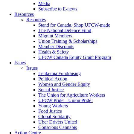
Media
Subscribe to E-news
Resources
Resources
Stand for Canada, Shop UFCW-made
The National Defence Fund
Migrant Members
Union Training & Scholarships
Member Discounts
Health & Safety
UFCW Canada Equity Grant Program
Issues
Issues
Leukemia Fundraising
Political Action
Women and Gender Equity
Social Justice
The Union for Agriculture Workers
UFCW Pride – Union Pride!
Young Workers
Food Justice
Global Solidarity
Uber Drivers United
Conscious Cannabis
Action Centre