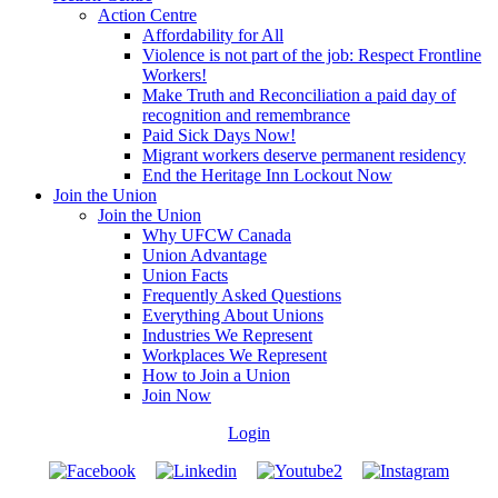
Action Centre
Affordability for All
Violence is not part of the job: Respect Frontline
Workers!
Make Truth and Reconciliation a paid day of
recognition and remembrance
Paid Sick Days Now!
Migrant workers deserve permanent residency
End the Heritage Inn Lockout Now
Join the Union
Join the Union
Why UFCW Canada
Union Advantage
Union Facts
Frequently Asked Questions
Everything About Unions
Industries We Represent
Workplaces We Represent
How to Join a Union
Join Now
Login