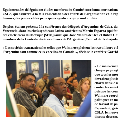
Également, les délégués ont élu les membres du Comité coordonnateur nationa
CSLA, qui assurera à la fois l’orientation des efforts de l’organisation et la re
femmes, des jeunes et des principaux syndicats qui y sont affiliés.
De plus, étaient présents à la conférence des délégués d’Argentine, de Cuba, d
Venezuela, dont les chefs syndicaux latino-américains Martin Esparza (qui fai
des électriciens du Mexique [SEM]) ainsi que Jose Montes de Oca et Ruben Gar
membres de la Centrale des travailleurs de l’Argentine [Central de Trabajador
« Les sociétés transnationales telles que Walmartexploitent les travailleurs et 
l’Argentine tout comme ceux et celles du Canada », déclare le confrère Garrid
« Le mouvement
chaque pays agi
que tous les m
devraient plutô
efforts dans le 
contre les socié
puisque les co
Walmart coordo
politiques en ma
de travail de p
Cependant, grâce
CSLA, le mouve
dispose désormai