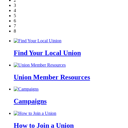
2
3
4
5
6
7
8
Find Your Local Union
Union Member Resources
Campaigns
How to Join a Union