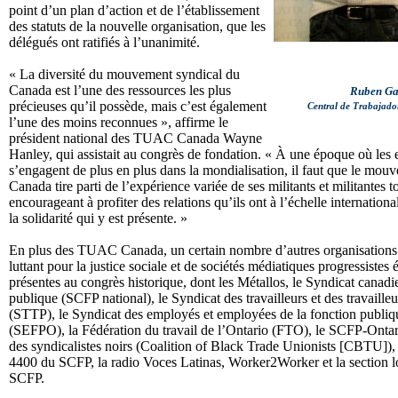
point d’un plan d’action et de l’établissement
des statuts de la nouvelle organisation, que les
délégués ont ratifiés à l’unanimité.
« La diversité du mouvement syndical du
Canada est l’une des ressources les plus
Ruben Ga
précieuses qu’il possède, mais c’est également
Central de Trabajado
l’une des moins reconnues », affirme le
président national des TUAC Canada Wayne
Hanley, qui assistait au congrès de fondation. « À une époque où les 
s’engagent de plus en plus dans la mondialisation, il faut que le mou
Canada tire parti de l’expérience variée de ses militants et militantes t
encourageant à profiter des relations qu’ils ont à l’échelle internationa
la solidarité qui y est présente. »
En plus des TUAC Canada, un certain nombre d’autres organisations
luttant pour la justice sociale et de sociétés médiatiques progressistes
présentes au congrès historique, dont les Métallos, le Syndicat canadi
publique (SCFP national), le Syndicat des travailleurs et des travaille
(STTP), le Syndicat des employés et employées de la fonction publiq
(SEFPO), la Fédération du travail de l’Ontario (FTO), le SCFP-Ontari
des syndicalistes noirs (Coalition of Black Trade Unionists [CBTU]), 
4400 du SCFP, la radio Voces Latinas, Worker2Worker et la section 
SCFP.