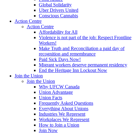
Global Solidarity
Uber Drivers United
Conscious Cannabis
Action Centre
Action Centre
Affordability for All
Violence is not part of the job: Respect Frontline
Workers!
Make Truth and Reconciliation a paid day of
recognition and remembrance
Paid Sick Days Now!
Migrant workers deserve permanent residency
End the Heritage Inn Lockout Now
Join the Union
Join the Union
Why UFCW Canada
Union Advantage
Union Facts
Frequently Asked Questions
Everything About Unions
Industries We Represent
Workplaces We Represent
How to Join a Union
Join Now