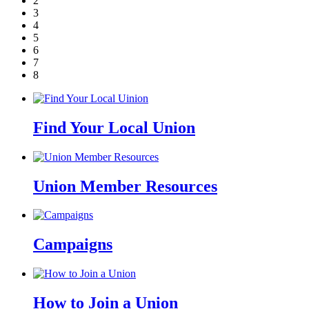
2
3
4
5
6
7
8
Find Your Local Union
Union Member Resources
Campaigns
How to Join a Union