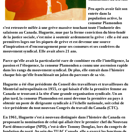
Peu après avoir fait son
entrée dans la
population active, la
consœur Plamondon
s’est retrouvée mêlée à une grève massive touchant toute l’industrie des
salaisons au Canada. Huguette, mue par la ferme conviction du bien-fondé
de la justice sociale, s’est mise à soutenir ardemment la grève : elle a été aux
premières loges sur les piquets de grève et est devenue une source
d’inspiration et d’encouragement pour ses consœurs et ses confrères du
mouvement syndical. Elle avait alors 21 ans.
Parce qu’elle avait la particularité rare de combiner en elle l’intelligence, la
passion et l’éloquence, la consœur Plamondon a connu une ascension rapide
dans les rangs du mouvement syndical. De plus, elle entrait dans l’histoire
chaque fois qu’elle franchissait un jalon du parcours de sa vie.
Huguette a été élue présidente du Conseil des travailleurs et travailleuses du
Montréal métropolitain en 1955, ce qui faisait d’elle la première femme au
Canada se trouvant à la tête d’une grande organisation syndicale. Un an
plus tard, la consœur Plamondon est aussi devenue la première au pays à
obtenir un poste de dirigeante syndicale à l’échelle nationale, soit celui de
vice-présidente du tout nouveau Congrès du travail du Canada (CTC).
En 1961, Huguette s’est à nouveau distinguée dans l’histoire du Canada en
proposant la nomination de celui qui allait être le premier chef du Nouveau
Parti démocratique (NPD), c’est-à-dire Tommy Douglas, lors du congrès de
fondation du parti. Au sein des TUAC Canada, elle a exercé les fonctions de