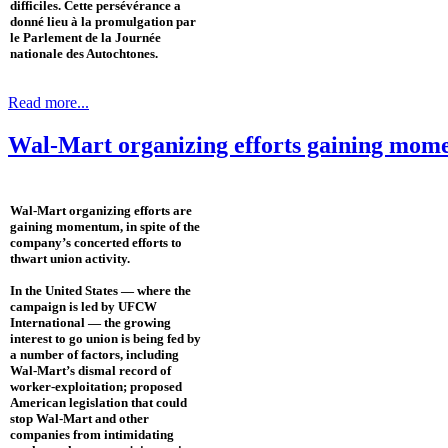
difficiles. Cette persévérance a
donné lieu à la promulgation par
le Parlement de la Journée
nationale des Autochtones.
Read more...
Wal-Mart organizing efforts gaining mo
Wal-Mart organizing efforts are
gaining momentum, in spite of the
company’s concerted efforts to
thwart union activity.
In the United States — where the
campaign is led by UFCW
International — the growing
interest to go union is being fed by
a number of factors, including
Wal-Mart’s dismal record of
worker-exploitation; proposed
American legislation that could
stop Wal-Mart and other
companies from intimidating