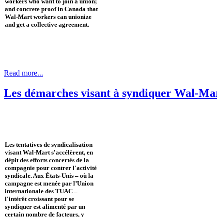
workers who want to join a union;
and concrete proof in Canada that
Wal-Mart workers can unionize
and get a collective agreement.
Read more...
Les démarches visant à syndiquer Wal-Mar
Les tentatives de syndicalisation
visant Wal-Mart s'accélèrent, en
dépit des efforts concertés de la
compagnie pour contrer l'activité
syndicale. Aux États-Unis – où la
campagne est menée par l’Union
internationale des TUAC –
l'intérêt croissant pour se
syndiquer est alimenté par un
certain nombre de facteurs, y