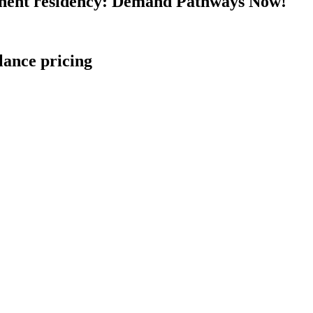
nent residency: Demand Pathways Now!
lance pricing