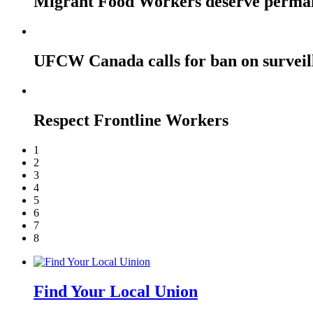
Migrant Food Workers deserve perma
UFCW Canada calls for ban on surveil
Respect Frontline Workers
1
2
3
4
5
6
7
8
Find Your Local Union