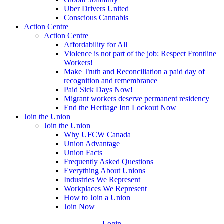
Uber Drivers United
Conscious Cannabis
Action Centre
Action Centre
Affordability for All
Violence is not part of the job: Respect Frontline
Workers!
Make Truth and Reconciliation a paid day of
recognition and remembrance
Paid Sick Days Now!
Migrant workers deserve permanent residency
End the Heritage Inn Lockout Now
Join the Union
Join the Union
Why UFCW Canada
Union Advantage
Union Facts
Frequently Asked Questions
Everything About Unions
Industries We Represent
Workplaces We Represent
How to Join a Union
Join Now
Login