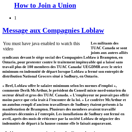
How to Join a Union
1
Message aux Compagnies Loblaw
You must have java enabled to watch this
Les militants des
TUAC Canada se sont
video
joints aux autres alliés
syndicaux devant le siège social des Compagnies Loblaw à Brampton, en
Ontario, pour protester contre le traitement impitoyable qui a laissé sans
travail plus de 100 membres des TUAC Canada/ UEGDMR avec le strict
minimum en indemnité de départ lorsque Loblaw a fermé son entrepôt de
distribution National Grocers situé à Sudbury, en Ontario.
« Bref, Loblaw offre le salaire minimum selon les normes d’emploi »,
commente Derik McArthur, le président du Conseil mixte nord-ontarien du
secteur détail et gros des TUAC Canada. « L’employeur ne pouvait pas offrir
moins parce que cela irait à l’encontre de la loi. » Le confrère McArthur et
un autobus rempli d'anciens travailleurs de Sudbury étaient présents à la
manifestation de Brampton. Plusieurs des membres avaient travaillé
plusieurs décennies à l'entrepôt. Les installations de Sudbury ont fermé en
avril, après des mois de réticence par la société Loblaw de négocier des
indemnités de départ à la hausse comme elle le faisait auparavant.