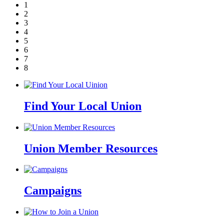
1
2
3
4
5
6
7
8
Find Your Local Union
Union Member Resources
Campaigns